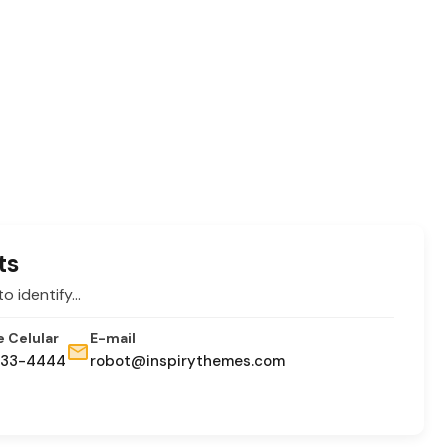
ts
to identify…
e Celular
E-mail
333-4444
robot@inspirythemes.com