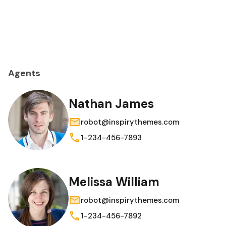
Agents
Nathan James
robot@inspirythemes.com
1-234-456-7893
Melissa William
robot@inspirythemes.com
1-234-456-7892