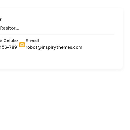
y
 Realtor.…
e Celular
E-mail
456-7891
robot@inspirythemes.com